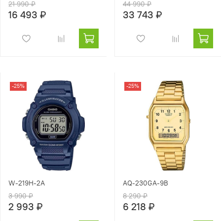
21 990 ₽
44 990 ₽
16 493 ₽
33 743 ₽
-25%
-25%
W-219H-2A
AQ-230GA-9B
3 990 ₽
8 290 ₽
2 993 ₽
6 218 ₽