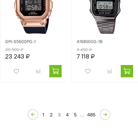
GM-S5600PG-1
A168WGG-1B
30 990 ₽
9 490 ₽
23 243 ₽
7 118 ₽
1
2
3
4
5
…
485