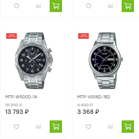
-25%
-25%
MTP-W500D-1A
MTP-V006D-1B2
18 390 ₽
4 490 ₽
13 793 ₽
3 368 ₽