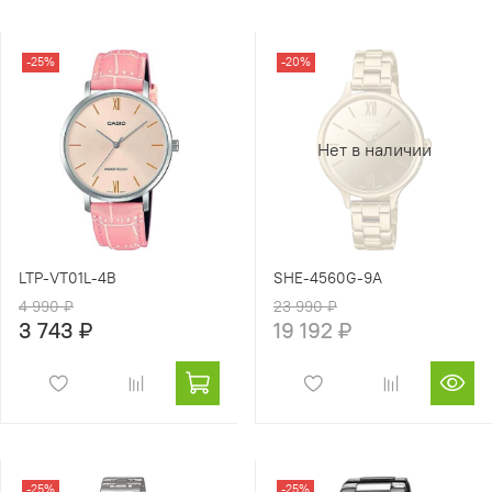
-25%
-20%
Нет в наличии
LTP-VT01L-4B
SHE-4560G-9A
4 990 ₽
23 990 ₽
3 743 ₽
19 192 ₽
-25%
-25%