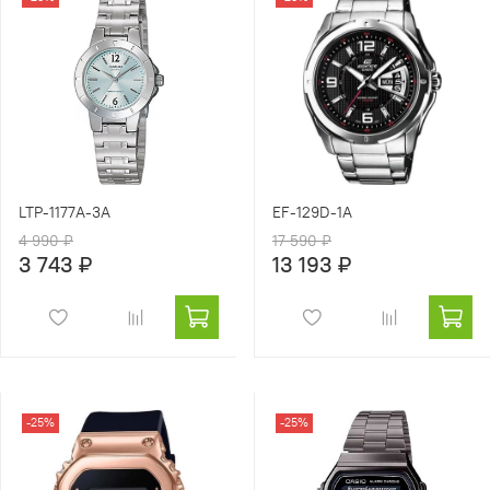
LTP-1177A-3A
EF-129D-1A
4 990 ₽
17 590 ₽
3 743 ₽
13 193 ₽
-25%
-25%