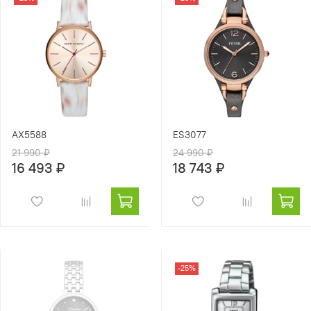
AX5588
ES3077
21 990 ₽
24 990 ₽
16 493 ₽
18 743 ₽
-25%