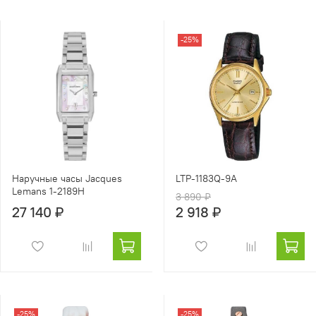
-25%
Наручные часы Jacques
LTP-1183Q-9A
Lemans 1-2189H
3 890 ₽
27 140 ₽
2 918 ₽
-25%
-25%