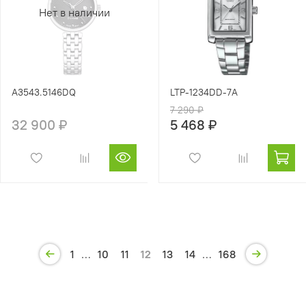
Нет в наличии
A3543.5146DQ
LTP-1234DD-7A
7 290 ₽
32 900 ₽
5 468 ₽
1
…
10
11
12
13
14
…
168