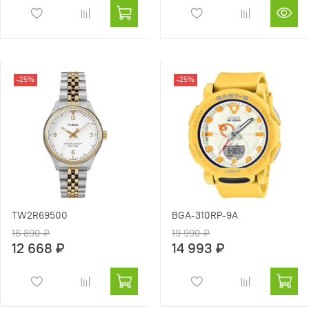
-25%
-25%
TW2R69500
BGA-310RP-9A
16 890 ₽
19 990 ₽
12 668 ₽
14 993 ₽